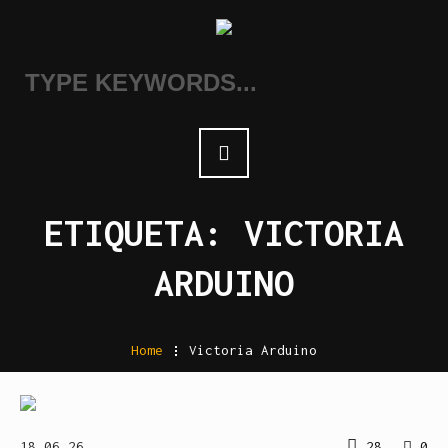
ETIQUETA:
VICTORIA
ARDUINO
Home
.
Victoria Arduino
18.06.26
28
0